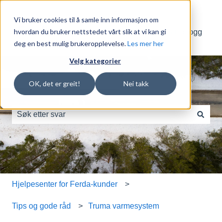
Vi bruker cookies til å samle inn informasjon om
hvordan du bruker nettstedet vårt slik at vi kan gi
Gå til blogg
deg en best mulig brukeropplevelse.
Les mer her
Velg kategorier
OK, det er greit!
Nei takk
Dette er et søkefelt med en tilhøren
Det finnes ingen forslag fordi søkefeltet er tomt.
Hjelpesenter for Ferda-kunder
Tips og gode råd
Truma varmesystem