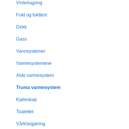
Bobilmerker
Innbytte
EU-kontroll
Vinterlagring
Hvordan velge bobil
Garanti
Fukt og fukttest
Innbytte
Nøkkellevering
Dekk
Finansiering
Gass
Vannsystemer
Varmesystemene
Alde varmesystem
Truma varmesystem
Kjøleskap
Toalettet
Vårklargjøring