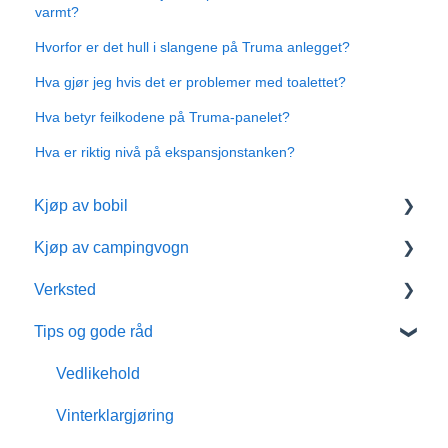
varmt?
Hvorfor er det hull i slangene på Truma anlegget?
Hva gjør jeg hvis det er problemer med toalettet?
Hva betyr feilkodene på Truma-panelet?
Hva er riktig nivå på ekspansjonstanken?
Kjøp av bobil
Kjøp av campingvogn
Bobiltyper
Verksted
Ny eller brukt bobil
Presentasjonsfilmer, campingvogn
Tips og gode råd
Bobil sengeløsninger
Ny eller brukt campingvogn
Verkstedtjenester og service
Ekstrautstyr til bobilen
Campingvogn for vinterbruk
Pris verkstedtjenester
Vedlikehold
Bompenger for bobil
Hvordan velge campingvogn
Hentetidspunkt verksted
Vinterklargjøring