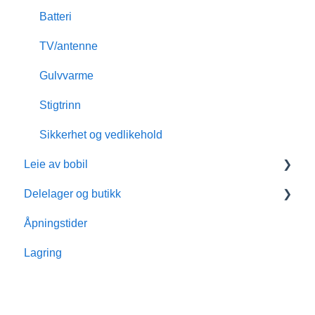
Batteri
TV/antenne
Gulvvarme
Stigtrinn
Sikkerhet og vedlikehold
Leie av bobil
Delelager og butikk
Hvorfor leie
Åpningstider
Utleiemodeller
Leveringstid deler
Lagring
Utleiepriser
Diverse spørsmål til deler
Servicegebyr
Telt
Utleiestasjoner
Tilbehør/ Utstyr