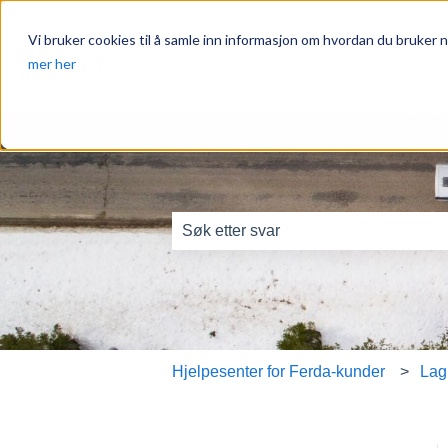
Vi bruker cookies til å samle inn informasjon om hvordan du bruker n
mer her
Dette er et søkefelt me
Det finnes ingen forslag fordi søkefel
Hjelpesenter for Ferda-kunder
Lag