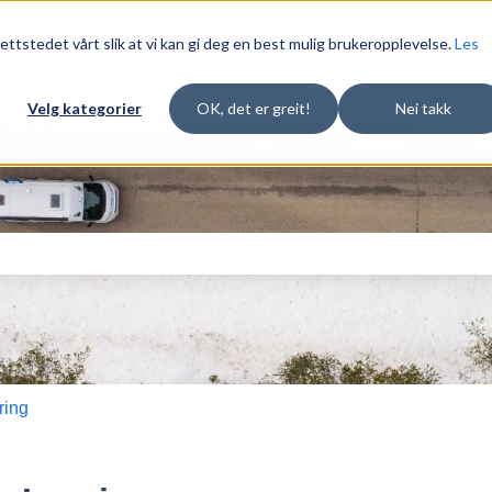
ettstedet vårt slik at vi kan gi deg en best mulig brukeropplevelse.
Les
Velg kategorier
OK, det er greit!
Nei takk
d en tilhørende funksjon for automatisk
tet er tomt.
ring