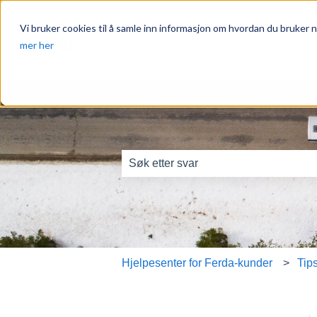
Vi bruker cookies til å samle inn informasjon om hvordan du bruker n
mer her
Dette er et søkefelt me
Det finnes ingen forslag fordi søkefel
Hjelpesenter for Ferda-kunder
Tip