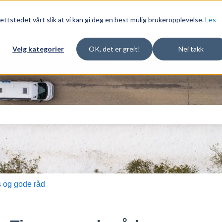
ettstedet vårt slik at vi kan gi deg en best mulig brukeropplevelse.
Les
Velg kategorier
OK, det er greit!
Nei takk
d en tilhørende funksjon for automatisk
tet er tomt.
s og gode råd