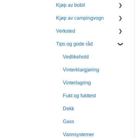
Kjøp av bobil
Kjøp av campingvogn
Bobiltyper
Verksted
Ny eller brukt bobil
Presentasjonsfilmer,
campingvogn
Tips og gode råd
Bobil sengeløsninger
Verkstedtjenester og
Ny eller brukt
service
Ekstrautstyr til bobilen
Vedlikehold
campingvogn
Pris verkstedtjenester
Bompenger for bobil
Vinterklargjøring
Campingvogn for
Hentetidspunkt verksted
vinterbruk
Bobilmerker
Vinterlagring
EU-kontroll
Hvordan velge
Hvordan velge bobil
Fukt og fukttest
campingvogn
Garanti
Innbytte
Dekk
Innbytte
Nøkkellevering
Finansiering
Gass
Vannsystemer